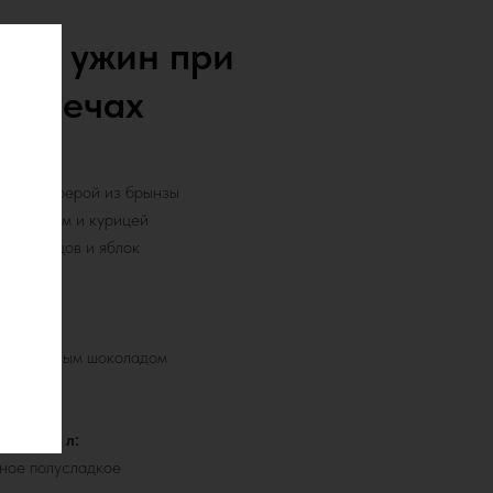
кий ужин при
свечах
ыбор:
кий со сферой из брынзы
 с беконом и курицей
лы, огурцов и яблок
выбор:
сический
ный с белым шоколадом
бор 0,7 л:
ное полусладкое