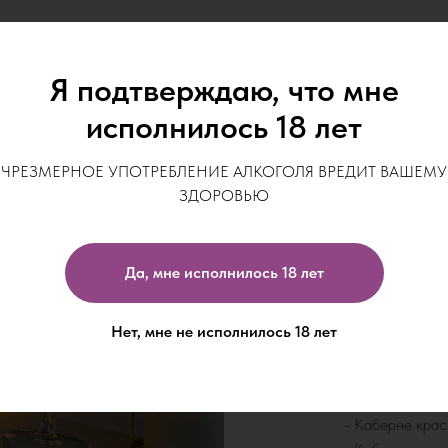
Лег
Я подтверждаю, что мне
исполнилось 18 лет
2 салата на в
ЧРЕЗМЕРНОЕ УПОТРЕБЛЕНИЕ АЛКОГОЛЯ ВРЕДИТ ВАШЕМУ
- Салат Гречес
ЗДОРОВЬЮ
- Тёплый салат
- Салат из свек
Да, мне исполнилось 18 лет
2 десерта на 
- Чизкейк клас
- Торт бруснич
Нет, мне не исполнилось 18 лет
- Торт Медовик
Напиток на вы
- Каберне крас