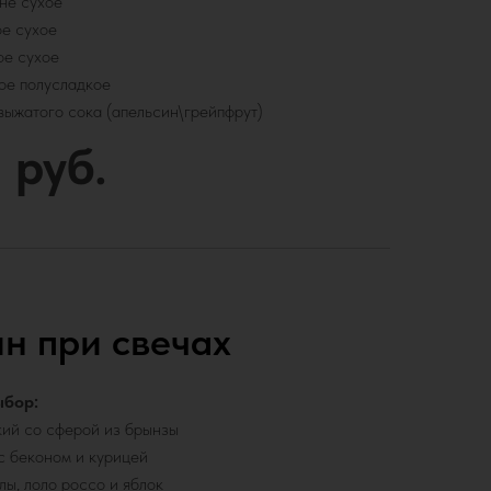
не сухое
е сухое
ое сухое
ое полусладкое
выжатого сока (апельсин\грейпфрут)
 руб.
н при свечах
ыбор:
кий со сферой из брынзы
 с беконом и курицей
лы, лоло россо и яблок