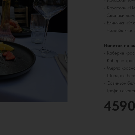
- Круассан том
- Круассан «Ц
- Сырники дом
- Блинчики «Ж
- Чизкейк клас
Напиток на вы
- Каберне крас
- Каберне крас
- Мерло красно
- Шардоне бел
- Совиньон бел
- Графин свеже
4590