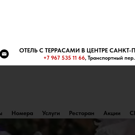
- место уединения в
ОТЕЛЬ С ТЕРРАСАМИ В ЦЕНТРЕ САНКТ-П
+7 967 535 11 66
, Транспортный пер.
ы
Номера
Услуги
Ресторан
Акции
С