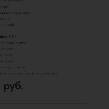
атом и ветчиной
езарь»
ашние с карамелью
юльен»
сический
бор 0,7 л:
ное полусладкое
не сухое
е сухое
ое сухое
ое полусладкое
выжатого сока (апельсин\грейпфрут)
 руб.