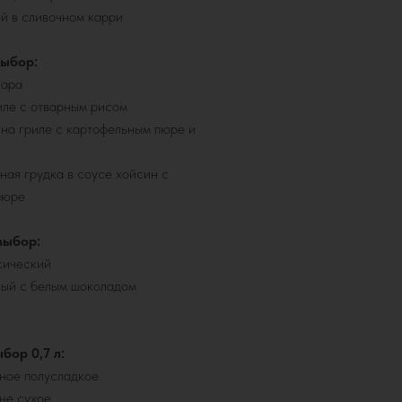
ей в сливочном карри
выбор:
нара
иле с отварным рисом
 на гриле с картофельным пюре и
ная грудка в соусе хойсин с
пюре
выбор:
сический
ный с белым шоколадом
бор 0,7 л:
ное полусладкое
не сухое