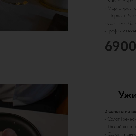
- Каберне крас
- Мерло красно
- Шардоне бел
- Совиньон бел
- Графин свеже
6900
Ужи
2 салата на в
- Салат Гречес
- Тёплый салат
- Салат из свек