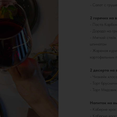
- Салат с груш
2 горячих на 
- Паста Карбо
- Дорадо на гр
- Мягкий стейк
шпинатом
- Жареная кури
картофельным 
2 десерта на 
- Чизкейк клас
- Торт бруснич
- Торт Медовик
Напиток на вы
- Каберне крас
- Каберне крас