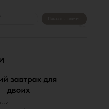
Bnovo
и
ий завтрак для
двоих
бор: